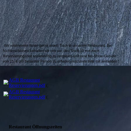
Wir reservieren Ihnen gerne einen Tisch in unserem Restaurant. Bei
Nichterscheinen behalten wir uns vor, den Tisch 10 min nach
Reservierungszeit anderweitig zu vergeben und eine No-Show-Gebühr
von 15,-€ pro bestellter Person zu erheben.Haustiere bitte mit anmelden !
AGB Restaurant
Reservierungen.pdf
(164.39KB)
AGB Restaurant
Reservierungen.pdf
(164.39KB)
Restaurant Öffnungszeiten