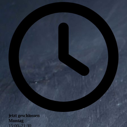
jetzt geschlossen
Montag
15
:
00
–
21
:
30