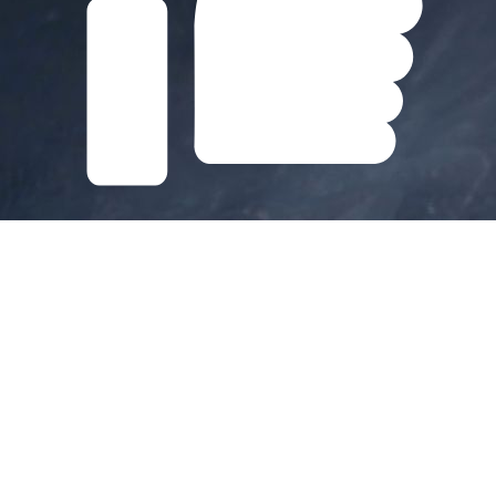
Gefällt mir
Startseite
|
Impressum
|
Kontakt
|
Anfahrt
|
Seite weiterempfehlen