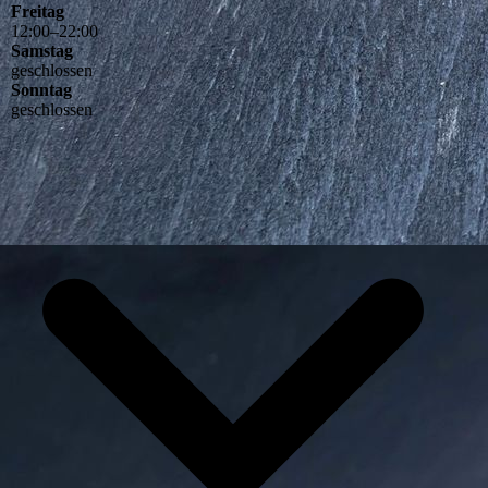
Freitag
12
:
00
–
22
:
00
Samstag
geschlossen
Sonntag
geschlossen