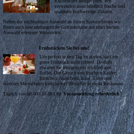
Küchenchef aussprechen. Wir
verwenden ausschließlich frische und
qualitativ hochwertige Zutaten.
Neben der reichhaltigen Auswahl an feinen Speisen bieten wir
Ihnen auch eine umfangreiche Getränkekarte mit einer breiten
Auswahl erlesener Weinsorten.
Frühstücken Sie bei uns!
Um perfekt in den Tag zu starten, darf ein
gutes Frühstück nicht fehlen! Deshalb
erwartet Sie morgens ein reichhaltiges
Buffet. Der Geruch von frischem Kaffee,
Brötchen, Aufschnitt, Käse, Eiern und
diversen Marmeladen lockt immer Besucher in unser Restaurant.
Täglich von 08.00 - 10.00 Uhr
Voranmeldung erforderlich !