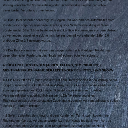
Sicherheitsleistung im Sinne vorstehender Ziffer 3.6 oder eine Anhebung der im
Vertrag vereinbarten Vorauszahlung oder Sicherheitsleistung bis zur vollen
vereinbarten Vergütung zu verlangen.
3.8 Das Hotel ist ferner berechtigt, zu Beginn und während des Aufenthaltes vom
Kunden eine angemessene Vorauszahlung oder Sicherheitsleistung im Sinne
vorstehender Ziffer 3.6 für bestehende und künftige Forderungen aus dem Vertrag
zu verlangen, soweit eine solche nicht bereits gemäß vorstehender Ziffer 3.6
und/oder Ziffer 3.7 geleistet wurde.
3.9 Der Kunde kann nur mit einer unstreitigen oder rechtskräftigen Forderung
gegenüber einer Forderung des Hotels aufrechnen oder verrechnen.
4 R
ÜCKTRITT DES
K
UNDEN
(A
BBESTELLUNG
, S
TORNIERUNG
) /
N
ICHTINANSPRUCHNAHME DER
L
EISTUNGEN DES
H
OTELS
(N
O
S
HOW
)
4.1 Ein Rücktritt des Kunden von dem mit dem Hotel geschlossenen Vertrag ist nur
möglich, wenn ein Rücktrittsrecht im Vertrag ausdrücklich vereinbart wurde, ein
sonstiges gesetzliches Rücktrittsrecht besteht oder wenn das Hotel der
Vertragsaufhebung ausdrücklich zustimmt. Die Vereinbarung eines
Rücktrittsrechtes sowie die etwaige Zustimmung zu einer Vertragsaufhebung sollen
jeweils in Textform erfolgen.
4.2 Sofern zwischen dem Hotel und dem Kunden ein Termin zum kostenfreien
Rücktritt vom Vertrag vereinbart wurde, kann der Kunde bis dahin vom Vertrag
zurücktreten, ohne Zahlungs- oder Schadensersatzansprüche des Hotels