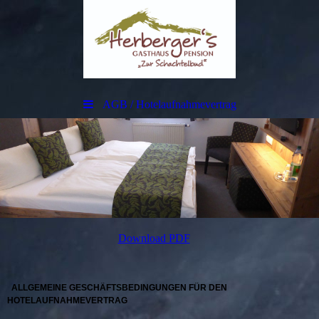
AGB / Hotelaufnahmevertrag
Download PDF
A
LLGEMEINE
G
ESCHÄFTSBEDINGUNGEN FÜR DEN
HOTELAUFNAHMEVERTRAG