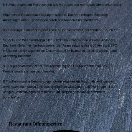
8.1 Änderungen und Ergänzungen des Vertrages, der Antragsannahme oder dieser
Allgemeinen Geschäftsbedingungen sollen in Textform erfolgen. Einseitige
Änderungen oder Ergänzungen durch den Kunden sind unwirksam.
8.2 Erfüllungs- und Zahlungsort sowie ausschließlicher Gerichtsstand – auch für
Scheck- und Wechselstreitigkeiten – ist im kaufmännischen Verkehr Annaberg-
Buchholz. Sofern ein Vertragspartner die Voraussetzung des § 38 Absatz 2 ZPO
erfüllt und keinen allgemeinen Gerichtsstand im Inland hat, gilt als Gerichtsstand
Annaberg-Buchholz.
8.3 Es gilt deutsches Recht. Die Anwendung des UN-Kaufrechts und des
Kollisionsrechts ist ausgeschlossen.
8.4 Sollten einzelne Bestimmungen dieser Allgemeinen Geschäftsbedingungen
unwirksam oder nichtig sein oder werden, so wird dadurch die Wirksamkeit der
übrigen Bestimmungen nicht berührt. Im Übrigen gelten die gesetzlichen
Vorschriften.
Restaurant Öffnungszeiten