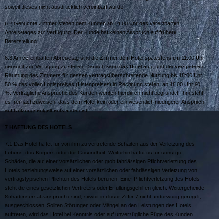
soweit dieses nicht ausdrücklich vereinbart wurde.
6.2 Gebuchte Zimmer stehen dem Kunden ab 14:00 Uhr des vereinbarten
Anreisetages zur Verfügung. Der Kunde hat keinen Anspruch auf frühere
Bereitstellung.
6.3 Am vereinbarten Abreisetag sind die Zimmer dem Hotel spätestens um 11:00 Uhr
geräumt zur Verfügung zu stellen. Danach kann das Hotel aufgrund der verspäteten
Räumung des Zimmers für dessen vertragsüberschreitende Nutzung bis 18:00 Uhr
50 % des vollen Logispreises (Listenpreises) in Rechnung stellen, ab 18:00 Uhr 90
%. Vertragliche Ansprüche des Kunden werden hierdurch nicht begründet. Ihm steht
es frei nachzuweisen, dass dem Hotel kein oder ein wesentlich niedrigerer Anspruch
auf Nutzungsentgelt entstanden ist.
7 H
AFTUNG DES
H
OTELS
7.1 Das Hotel haftet für von ihm zu vertretende Schäden aus der Verletzung des
Lebens, des Körpers oder der Gesundheit. Weiterhin haftet es für sonstige
Schäden, die auf einer vorsätzlichen oder grob fahrlässigen Pflichtverletzung des
Hotels beziehungsweise auf einer vorsätzlichen oder fahrlässigen Verletzung von
vertragstypischen Pflichten des Hotels beruhen. Einer Pflichtverletzung des Hotels
steht die eines gesetzlichen Vertreters oder Erfüllungsgehilfen gleich. Weitergehende
Schadensersatzansprüche sind, soweit in dieser Ziffer 7 nicht anderweitig geregelt,
ausgeschlossen. Sollten Störungen oder Mängel an den Leistungen des Hotels
auftreten, wird das Hotel bei Kenntnis oder auf unverzügliche Rüge des Kunden