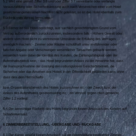
5.2 Wird eine gemäß Ziffer 3.6 und/oder Ziffer 3.7 vereinbarte oder verlangte
Vorauszahlung oder Sicherheitsleistung auch nach Verstreichen einer vom Hotel
gesetztenangemessenen Nachfrist nicht geleistet, so ist das Hotel ebenfalls zum
Rücktritt vom Vertrag berechtigt.
5.3 Ferner ist das Hotel berechtigt, aus sachlich gerechtfertigtem Grund vom
Vertrag außerordentlich zurückzutreten, insbesondere falls - Höhere Gewalt oder
andere vom Hotel nicht zu vertretende Umstände die Erfüllung des Vertrages
unmöglich machen; - Zimmer oder Räume schuldhaft unter irreführender oder
falscher Angabe oder Verschweigen wesentlicher Tatsachen gebucht werden;
wesentlich kann dabei die Identität des Kunden, die Zahlungsfähigkeit oder der
Aufenthaltszweck sein; - das Hotel begründeten Anlass zu der Annahme hat, dass
die Inanspruchnahme der Leistung den reibungslosen Geschäftsbetrieb, die
Sicherheit oder das Ansehen des Hotels in der Öffentlichkeit gefährden kann, ohne
dass dies dem Herrschafts-
bzw. Organisationsbereich des Hotels zuzurechnen ist; - der Zweck bzw. der
Anlass des Aufenthaltes gesetzeswidrig ist; - ein Verstoß gegen oben genannte
Ziffer 1.2 vorliegt.
5.4 Der berechtigte Rücktritt des Hotels begründet keinen Anspruch des Kunden auf
Schadensersatz.
6 Z
IMMERBEREITSTELLUNG
, -
ÜBERGABE UND
-
RÜCKGABE
6.1 Der Kunde erwirbt keinen Anspruch auf die Bereitstellung bestimmter Zimmer,