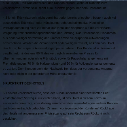
auszulösen. Das Rücktrittsrecht des Kunden erlischt, wenn er nicht bis zum
vereinbarten Termin sein Recht zum Rücktritt gegenüber dem Hotel ausübt.
4.3 Ist ein Rücktrittsrecht nicht vereinbart oder bereits erloschen, besteht auch kein
gesetzliches Rücktritts- oder Kündigungsrecht und stimmt das Hotel einer
Vertragsaufhebung nicht zu, behält das Hotel den Anspruch auf die vereinbarte
Vergütung trotz Nichtinanspruchnahme der Leistung. Das Hotel hat die Einnahmen
aus anderweitiger Vermietung der Zimmer sowie die ersparten Aufwendungen
anzurechnen. Werden die Zimmer nicht anderweitig vermietet, so kann das Hotel
den Abzug für ersparte Aufwendungen pauschalieren. Der Kunde ist in diesem Fall
verpflichtet, mindestens 80 % des vertraglich vereinbarten Preises für
Übernachtung mit oder ohne Frühstück sowie für Pauschalarrangements mit
Fremdleistungen, 70 % für Halbpensions- und 60 % für Vollpensionsarrangements
zu zahlen. Dem Kunden steht der Nachweis frei, dass der vorgenannte Anspruch
nicht oder nicht in der geforderten Höhe entstanden ist.
5 R
ÜCKTRITT DES
H
OTELS
5.1 Sofern vereinbart wurde, dass der Kunde innerhalb einer bestimmten Frist
kostenfrei vom Vertrag zurücktreten kann, ist das Hotel in diesem Zeitraum
seinerseits berechtigt, vom Vertrag zurückzutreten, wenn Anfragen anderer Kunden
nach den vertraglich gebuchten Zimmern vorliegen und der Kunde auf Rückfrage
des Hotels mit angemessener Fristsetzung auf sein Recht zum Rücktritt nicht
verzichtet.