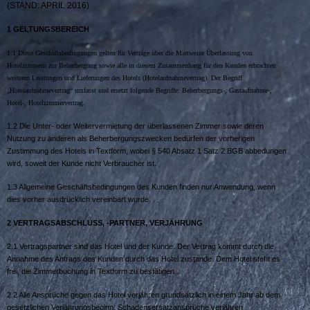
(S
TAND
: A
PRIL
2016)
1 G
ELTUNGSBEREICH
1.1 Diese Geschäftsbedingungen gelten für Verträge über die Mietweise Überlassung von
Hotelzimmern zur Beherbergung sowie alle in diesem Zusammenhang für den Kunden erbrachten
weiteren Leistungen und Lieferungen des Hotels (Hotelaufnahmevertrag). Der Begriff
„Hotelaufnahmevertrag“ umfasst und ersetzt folgende Begriffe: Beherbergungs-, Gastaufnahme-,
Hotel-, Hotelzimmervertrag.
1.2 Die Unter- oder Weitervermietung der überlassenen Zimmer sowie deren
Nutzung zu anderen als Beherbergungszwecken bedürfen der vorherigen
Zustimmung des Hotels in Textform, wobei § 540 Absatz 1 Satz 2 BGB abbedungen
wird, soweit der Kunde nicht Verbraucher ist.
1.3 Allgemeine Geschäftsbedingungen des Kunden finden nur Anwendung, wenn
dies vorher ausdrücklich vereinbart wurde.
2 V
ERTRAGSABSCHLUSS
, -
PARTNER
, V
ERJÄHRUNG
2.1 Vertragspartner sind das Hotel und der Kunde. Der Vertrag kommt durch die
Annahme des Antrags des Kunden durch das Hotel zustande. Dem Hotel steht es
frei, die Zimmerbuchung in Textform zu bestätigen.
2.2 Alle Ansprüche gegen das Hotel verjähren grundsätzlich in einem Jahr ab dem
gesetzlichen Verjährungsbeginn. Schadensersatzansprüche verjähren