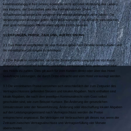
kenntnisabhängig in fünf Jahren, soweit sie nicht auf einer Verletzung des Lebens,
des Körpers, der Gesundheit oder der Freiheit beruhen. Diese
Schadensersatzansprüche verjähren kenntnistunabhängig in zehn Jahren. Die
Verjährungsverkürzungen gelten nicht bei Ansprüchen, die auf einer vorsätzlichen
oder grob fahrlässigen Pflichtverletzung des Hotels beruhen.
3 L
EISTUNGEN
, P
REISE
, Z
AHLUNG
, A
UFRECHNUNG
3.1 Das Hotel ist verpflichtet, die vom Kunden gebuchten Zimmer bereitzuhalten und
die vereinbarten Leistungen zu erbringen.
3.2 Der Kunde ist verpflichtet, die für die Zimmerüberlassung und die von ihm in
Anspruch genommenen weiteren Leistungen vereinbarten bzw. geltenden Preise
des Hotels zu zahlen. Dies gilt auch für vom Kunden direkt oder über das Hotel
beauftragte Leistungen, die durch Dritte erbracht und vom Hotel verauslagt werden.
3.3 Die vereinbarten Preise verstehen sich einschließlich der zum Zeitpunkt des
Vertragsschlusses geltenden Steuern und lokalen Abgaben. Nicht enthalten sind
lokale Abgaben, die nach dem jeweiligen Kommunalrecht vom Gast selbst
geschuldet sind, wie zum Beispiel Kurtaxe. Bei Änderung der gesetzlichen
Umsatzsteuer oder der Neueinführung, Änderung oder Abschaffung lokaler Abgaben
auf den Leistungsgegenstand nach Vertragsschluss werden die Preise
entsprechend angepasst. Bei Verträgen mit Verbrauchern gilt dieses nur, wenn der
Zeitraum zwischen Vertragsabschluss und Vertragserfüllung vier Monate
überschreitet.