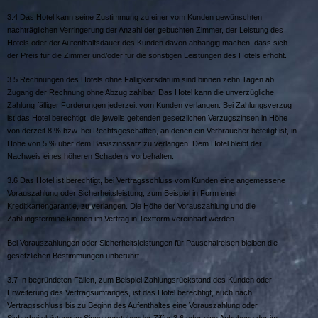
3.4 Das Hotel kann seine Zustimmung zu einer vom Kunden gewünschten
nachträglichen Verringerung der Anzahl der gebuchten Zimmer, der Leistung des
Hotels oder der Aufenthaltsdauer des Kunden davon abhängig machen, dass sich
der Preis für die Zimmer und/oder für die sonstigen Leistungen des Hotels erhöht.
3.5 Rechnungen des Hotels ohne Fälligkeitsdatum sind binnen zehn Tagen ab
Zugang der Rechnung ohne Abzug zahlbar. Das Hotel kann die unverzügliche
Zahlung fälliger Forderungen jederzeit vom Kunden verlangen. Bei Zahlungsverzug
ist das Hotel berechtigt, die jeweils geltenden gesetzlichen Verzugszinsen in Höhe
von derzeit 8 % bzw. bei Rechtsgeschäften, an denen ein Verbraucher beteiligt ist, in
Höhe von 5 % über dem Basiszinssatz zu verlangen. Dem Hotel bleibt der
Nachweis eines höheren Schadens vorbehalten.
3.6 Das Hotel ist berechtigt, bei Vertragsschluss vom Kunden eine angemessene
Vorauszahlung oder Sicherheitsleistung, zum Beispiel in Form einer
Kreditkartengarantie, zu verlangen. Die Höhe der Vorauszahlung und die
Zahlungstermine können im Vertrag in Textform vereinbart werden.
Bei Vorauszahlungen oder Sicherheitsleistungen für Pauschalreisen bleiben die
gesetzlichen Bestimmungen unberührt.
3.7 In begründeten Fällen, zum Beispiel Zahlungsrückstand des Kunden oder
Erweiterung des Vertragsumfanges, ist das Hotel berechtigt, auch nach
Vertragsschluss bis zu Beginn des Aufenthaltes eine Vorauszahlung oder