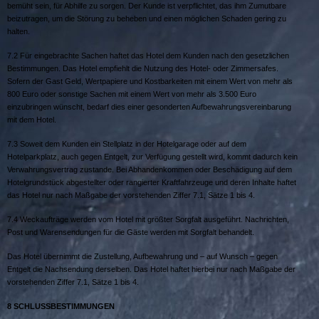
bemüht sein, für Abhilfe zu sorgen. Der Kunde ist verpflichtet, das ihm Zumutbare
beizutragen, um die Störung zu beheben und einen möglichen Schaden gering zu
halten.
7.2 Für eingebrachte Sachen haftet das Hotel dem Kunden nach den gesetzlichen
Bestimmungen. Das Hotel empfiehlt die Nutzung des Hotel- oder Zimmersafes.
Sofern der Gast Geld, Wertpapiere und Kostbarkeiten mit einem Wert von mehr als
800 Euro oder sonstige Sachen mit einem Wert von mehr als 3.500 Euro
einzubringen wünscht, bedarf dies einer gesonderten Aufbewahrungsvereinbarung
mit dem Hotel.
7.3 Soweit dem Kunden ein Stellplatz in der Hotelgarage oder auf dem
Hotelparkplatz, auch gegen Entgelt, zur Verfügung gestellt wird, kommt dadurch kein
Verwahrungsvertrag zustande. Bei Abhandenkommen oder Beschädigung auf dem
Hotelgrundstück abgestellter oder rangierter Kraftfahrzeuge und deren Inhalte haftet
das Hotel nur nach Maßgabe der vorstehenden Ziffer 7.1, Sätze 1 bis 4.
7.4 Weckaufträge werden vom Hotel mit größter Sorgfalt ausgeführt. Nachrichten,
Post und Warensendungen für die Gäste werden mit Sorgfalt behandelt.
Das Hotel übernimmt die Zustellung, Aufbewahrung und – auf Wunsch – gegen
Entgelt die Nachsendung derselben. Das Hotel haftet hierbei nur nach Maßgabe der
vorstehenden Ziffer 7.1, Sätze 1 bis 4.
8 S
CHLUSSBESTIMMUNGEN