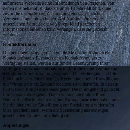
auf unserer Webseite keine Informationen von Personen, von
denen uns bekannt ist, dass sie unter 13 Jahre alt sind, ohne
zuvor die nachprüfbare Zustimmung eines gesetzlichen
Vertreters eingeholt zu haben. Auf Anfrage können die
gesetzlichen Vertreter die von ihrem Kind gegebenen
Informationen einsehen bzw. verlangen, dass sie gelöscht
werden.
Kontaktformular
Die personenbezogenen Daten, die Sie uns im Rahmen einer
Kontaktanfrage z.B. mittels eines Kontaktformulars zur
Verfügung stellen, werden nur für die Beantwortung Ihrer
Anfrage bzw. Kontaktaufnahme und für die damit verbundene
technische Administration verwendet. Die Weitergabe an Dritte
findet nicht statt. Sie haben das Recht, eine erteilte Einwilligung
mit Wirkung für die Zukunft jederzeit zu widerrufen. In diesem
Fall werden Ihre personenbezogenen Daten umgehend gelöscht.
Ihre personenbezogenen Daten werden auch ohne Ihren
Widerruf gelöscht, wenn wir Ihre Anfrage bearbeitet haben oder
Sie die hier erteilte Einwilligung zur Speicherung widerrufen.
Dies geschieht auch, wenn die Speicherung aus sonstigen
gesetzlichen Gründen unzulässig ist.
Anpassungen