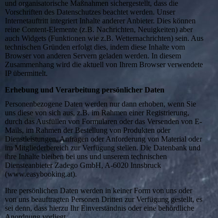
und organisatorische Maßnahmen sichergestellt, dass die
Vorschriften des Datenschutzes beachtet werden. Unser
Internetauftritt integriert Inhalte anderer Anbieter. Dies können
reine Content-Elemente (z.B. Nachrichten, Neuigkeiten) aber
auch Widgets (Funktionen wie z.B. Wetternachrichten) sein. Aus
technischen Gründen erfolgt dies, indem diese Inhalte vom
Browser von anderen Servern geladen werden. In diesem
Zusammenhang wird die aktuell von Ihrem Browser verwendete
IP übermittelt.
Erhebung und Verarbeitung persönlicher Daten
Personenbezogene Daten werden nur dann erhoben, wenn Sie
uns diese von sich aus, z.B. im Rahmen einer Registrierung,
durch das Ausfüllen von Formularen oder das Versenden von E-
Mails, im Rahmen der Bestellung von Produkten oder
Dienstleistungen, Anfragen oder Anforderung von Material oder
im Mitgliederbereich zur Verfügung stellen. Die Datenbank und
ihre Inhalte bleiben bei uns und unserem technischen
Diensteanbieter Zadego GmbH, A-6020 Innsbruck
(www.easybooking.at).
Ihre persönlichen Daten werden in keiner Form von uns oder
von uns beauftragten Personen Dritten zur Verfügung gestellt, es
sei denn, dass hierzu Ihr Einverständnis oder eine behördliche
Anordnung vorliegt.