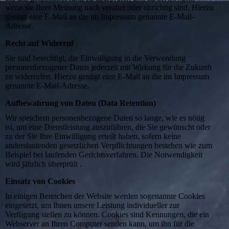
wenn sie Ihrer Meinung nach veraltet oder unrichtig sind. Hierzu
genügt eine E-Mail an die im Impressum genannte E-Mail-
Adresse.
Recht auf Widerruf
Sie sind berechtigt, die Einwilligung in die Verwendung
personenbezogener Daten jederzeit mit Wirkung für die Zukunft
zu widerrufen. Hierzu genügt eine E-Mail an die im Impressum
genannte E-Mail-Adresse.
Aufbewahrung von Daten (Data Retention)
Wir speichern personenbezogene Daten so lange, wie es nötig
ist, um eine Dienstleistung auszuführen, die Sie gewünscht oder
zu der Sie Ihre Einwilligung erteilt haben, sofern keine
anderslautenden gesetzlichen Verpflichtungen bestehen wie zum
Beispiel bei laufenden Gerichtsverfahren. Die Notwendigkeit
wird jährlich überprüft .
Einsatz von Cookies
In einigen Bereichen der Website werden sogenannte Cookies
eingesetzt, um Ihnen unsere Leistung individueller zur
Verfügung stellen zu können. Cookies sind Kennungen, die ein
Webserver an Ihren Computer senden kann, um ihn für die