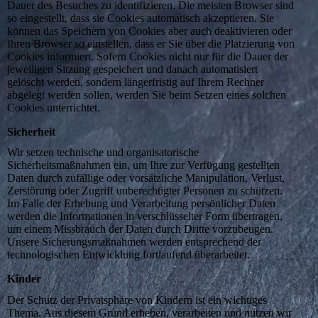
Dauer des Besuches zu identifizieren. Die meisten Browser sind
so eingestellt, dass sie Cookies automatisch akzeptieren. Sie
können das Speichern von Cookies aber auch deaktivieren oder
Ihren Browser so einstellen, dass er Sie über die Platzierung von
Cookies informiert. Sofern Cookies nicht nur für die Dauer der
jeweiligen Sitzung gespeichert und danach automatisiert
gelöscht werden, sondern längerfristig auf Ihrem Rechner
abgelegt werden sollen, werden Sie beim Setzen eines solchen
Cookies unterrichtet.
Sicherheit
Wir setzen technische und organisatorische
Sicherheitsmaßnahmen ein, um Ihre zur Verfügung gestellten
Daten durch zufällige oder vorsätzliche Manipulation, Verlust,
Zerstörung oder Zugriff unberechtigter Personen zu schützen.
Im Falle der Erhebung und Verarbeitung persönlicher Daten
werden die Informationen in verschlüsselter Form übertragen,
um einem Missbrauch der Daten durch Dritte vorzubeugen.
Unsere Sicherungsmaßnahmen werden entsprechend der
technologischen Entwicklung fortlaufend überarbeitet.
Kinder
Der Schutz der Privatsphäre von Kindern ist ein wichtiges
Thema. Aus diesem Grund erheben, verarbeiten und nutzen wir