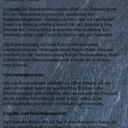
Aufgrund des Bundesmeldegesetzes (BMG) in Verbindung mit
§10 des Sächsischen Gesetzes zur Ausführung des
Bundesmeldegesetzes (SächsAGB-MG) sind wir verpflichtet
Daten von Ihnen zu erheben, soweit Sie sich tatsächlich zum
Zwecke der Übernachtung in unserem Haus aufhalten. Die
Erhebung erfolgt beim Check-In (Online oder per Formular).
Die Kurtaxesatzung der Stadt Kurort Oberwiesenthal
verpflichtet uns zur Weitergabe dieser Daten (Name,Vorname,
Anschrift) an die Stadtverwaltung Kurort Oberwiesenthal, Markt
8,09484 Kurort Oberwiesenthal zum Zwecke der Erhebung
einer Kurtaxe.
Verwendungszwecke
Die von Ihnen erfassten persönlichen Daten werden wir nur
dazu verwenden, Ihnen die gewünschten Produkte oder
Dienstleistungen bereitzustellen, oder aber zu anderen Zwecken,
für die Sie Ihre Einwilligung erteilt haben, sofern keine
anderslautenden gesetzlichen Verpflichtungen bestehen.
Zugriffs- und Berichtigungsrecht
Sie haben das Recht, alle auf Ihre Person bezogenen Daten, die
bei uns gespeichert sind, zu überprüfen und zu berichtigen,