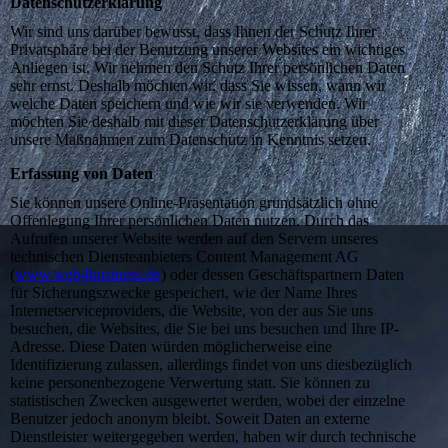
Datenschutz­erklärung
Wir sind uns darüber bewusst, dass Ihnen der Schutz Ihrer
Privatsphäre bei der Benutzung unserer Websites ein wichtiges
Anliegen ist. Wir nehmen den Schutz Ihrer persönlichen Daten
sehr ernst. Deshalb möchten wir, dass Sie wissen, wann wir
welche Daten speichern und wie wir sie verwenden. Wir
möchten Sie deshalb mit dieser Datenschutzerklärung über
unsere Maßnahmen zum Datenschutz in Kenntnis setzen.
Erfassung von Daten
Sie können unsere Online-Präsentation grundsätzlich ohne
Offenlegung Ihrer persönlichen Daten nutzen. Durch das
Aufrufen unserer Website werden auf den Servern unseres
technischen Diensteanbieters Content Management AG
(
www.web4business.de
) oder dessen Geschäftspartnern Daten
für Sicherungszwecke gespeichert, wie der Name Ihres
Internetserviceproviders, die Website, von der aus Sie uns
besuchen, die Websites, die Sie bei uns besuchen und Ihre IP-
Adresse. Diese Daten würden möglicherweise eine
Identifizierung zulassen, allerdings findet von uns diesbezüglich
keine personenbezogene Verwertung statt. Sie können zu
statistischen Zwecken ausgewertet werden, wobei der einzelne
Benutzer jedoch anonym bleibt. Soweit Daten an externe
Dienstleister weitergegeben werden, haben wir durch technische