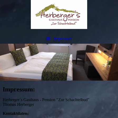
Impressum
Impressum:
Herberger´s Gasthaus - Pension "Zur Schachtelbud"
Thomas Herberger
Kontaktdaten: