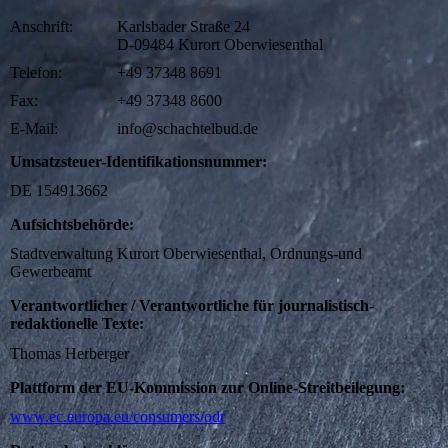
Anschrift:
Karlsbader Straße 24
D-09484 Kurort Oberwiesenthal
Telefon:
+49 37348 8691
Fax:
+49 37348 8600
E-Mail:
info@schachtelbud.de
Umsatzsteuer-Identifikationsnummer:
DE 154913662
Aufsichtsbehörde:
Stadtverwaltung Kurort Oberwiesenthal, Ordnungs-und
Gewerbeamt
Verantwortlicher / Verantwortliche für journalistisch-
redaktionelle Texte:
Thomas Herberger
Plattform der EU-Kommission zur Online-Streitbeilegung:
www.ec.europa.eu/consumers/odr