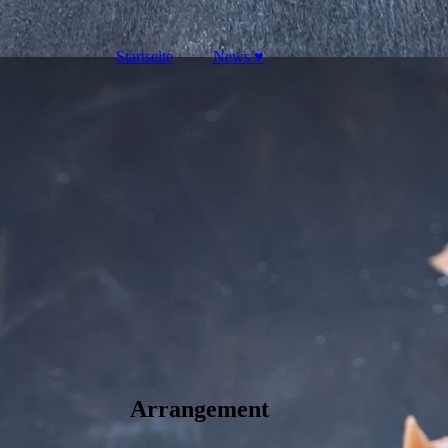
Startseite
News ♥
Pension
Restaura
Arrangements und Pauschalan