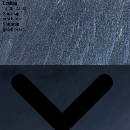
Freitag
12
:
00
–
22
:
00
Samstag
geschlossen
Sonntag
geschlossen