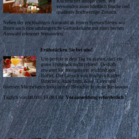
Küchenchef aussprechen. Wir
verwenden ausschließlich frische und
qualitativ hochwertige Zutaten.
Neben der reichhaltigen Auswahl an feinen Speisen bieten wir
Ihnen auch eine umfangreiche Getränkekarte mit einer breiten
Auswahl erlesener Weinsorten.
Frühstücken Sie bei uns!
Um perfekt in den Tag zu starten, darf ein
gutes Frühstück nicht fehlen! Deshalb
erwartet Sie morgens ein reichhaltiges
Buffet. Der Geruch von frischem Kaffee,
Brötchen, Aufschnitt, Käse, Eiern und
diversen Marmeladen lockt immer Besucher in unser Restaurant.
Täglich von 08.00 - 10.00 Uhr
Voranmeldung erforderlich !