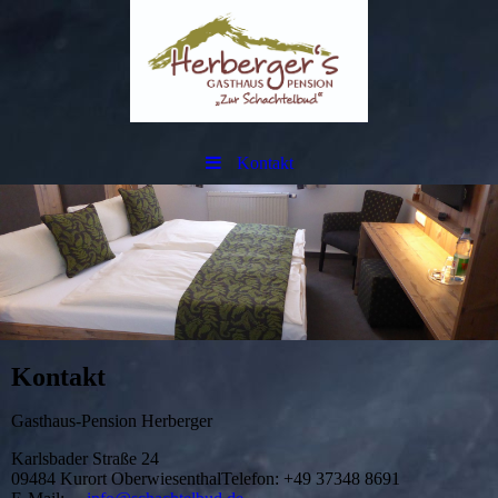
Kontakt
Kontakt
Gasthaus-Pension Herberger
Karlsbader Straße 24
09484 Kurort OberwiesenthalTelefon: +49 37348 8691