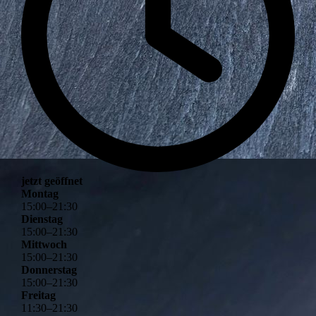
jetzt geöffnet
Montag
15
:
00
–
21
:
30
Dienstag
15
:
00
–
21
:
30
Mittwoch
15
:
00
–
21
:
30
Donnerstag
15
:
00
–
21
:
30
Freitag
11
:
30
–
21
:
30